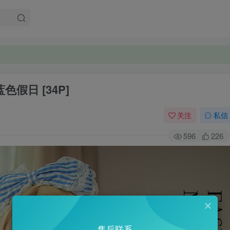
3 蓝色假日 [34P]
关注
私信
596
226
售后联系