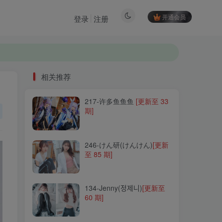
开通会员
登录
注册
相关推荐
217-许多鱼鱼鱼
[更新至 33
相关推荐
期]
217-许多鱼鱼鱼
[更新至 33
期]
246-けん研(けんけん)
[更新
至 85 期]
246-けん研(けんけん)
[更新
至 85 期]
134-Jenny(정제니)
[更新至
60 期]
134-Jenny(정제니)
[更新至
60 期]
308-rua阮阮
[更新至 17 期]