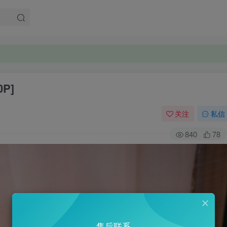
P]
关注
私信
840
78
售后联系