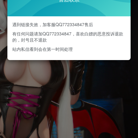
遇到链接失效，加客服QQ772334847售后
有任何问题请加QQ772334847，喜欢白嫖的恶意投诉退款
的，封号且不退款
站内私信看到会在第一时间处理