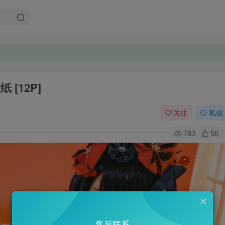
 [12P]
关注
私信
783
56
售后联系