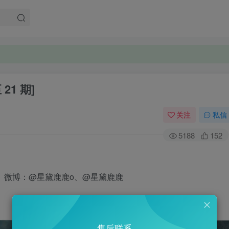
21 期]
关注
私信
5188
152
万。微博：@星黛鹿鹿o、@星黛鹿鹿
售后联系