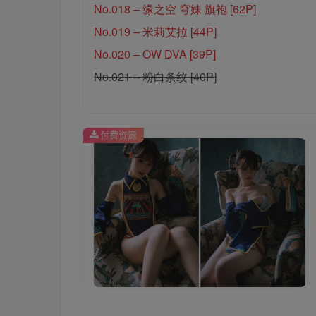
No.018 – 缘之空 穹妹 旗袍 [62P]
No.019 – 米莉艾拉 [44P]
No.020 – OW DVA [39P]
No.021 – 粉白条纹 [40P]
付费资源