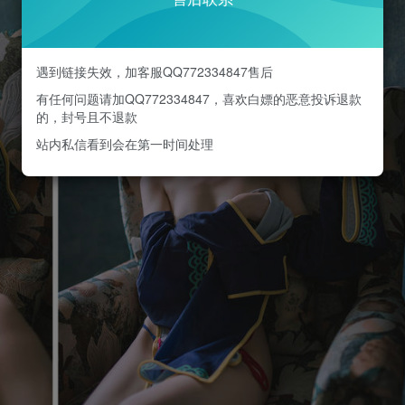
遇到链接失效，加客服QQ772334847售后
有任何问题请加QQ772334847，喜欢白嫖的恶意投诉退款
的，封号且不退款
站内私信看到会在第一时间处理