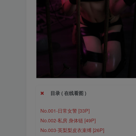
目录 ( 在线看图 )
No.001-日常女警 [33P]
No.002-私房 身体链 [49P]
No.003-英梨梨皮衣束缚 [26P]