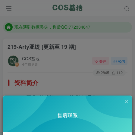
售后QQ:772334847
想看那个coser作品，请在搜索框搜索
现在遇到数据丢失，售后QQ:772334847
售后QQ:772334847
219-Arty亚缇
[更新至 19 期]
想看那个coser作品，请在搜索框搜索
COS基地
关注
私信
4年前更新
2845
112
资料简介
Arty亞緹，湾湾的coser，长得挺好看的。
部分预览
售后联系